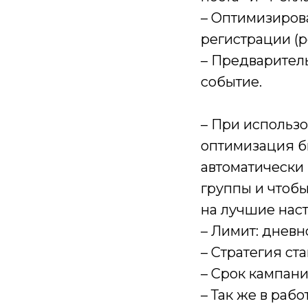
– Оптимизиров
регистрации (р
– Предваритель
событие.
– При использ
оптимизация б
автоматически
группы и чтоб
на лучшие нас
– Лимит: дневн
– Стратегия ст
– Срок кампани
– Так же в ра