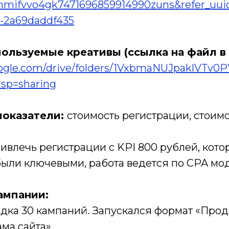
mmifvvo4gk7471696859914990zuns&refer_uui
e-2a69daddf435
пользуемые креативы (ссылка на файл в 
google.com/drive/folders/1VxbmaNUJpaklVTv
sp=sharing
показатели:
стоимость регистрации, стоимо
влечь регистрации с KPI 800 рублей, кото
были ключевыми, работа ведется по CPA мо
ампании:
ядка 30 кампаний. Запускался формат «Про
ма сайта».