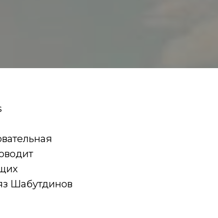
s
овательная
роводит
ющих
Аяз Шабутдинов