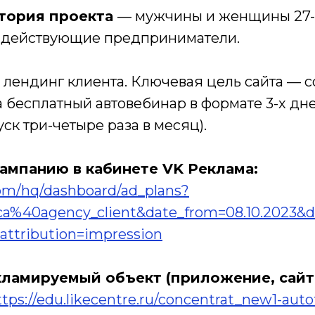
тория проекта
— мужчины и женщины 27-4
 действующие предприниматели.
 лендинг клиента. Ключевая цель сайта — 
 бесплатный автовебинар в формате 3-х дн
уск три-четыре раза в месяц).
кампанию в кабинете VK Реклама:
com/hq/dashboard/ad_plans?
ca%40agency_client&date_from=08.10.2023&d
&attribution=impression
кламируемый объект (приложение, сайт
ttps://edu.likecentre.ru/concentrat_new1-auto