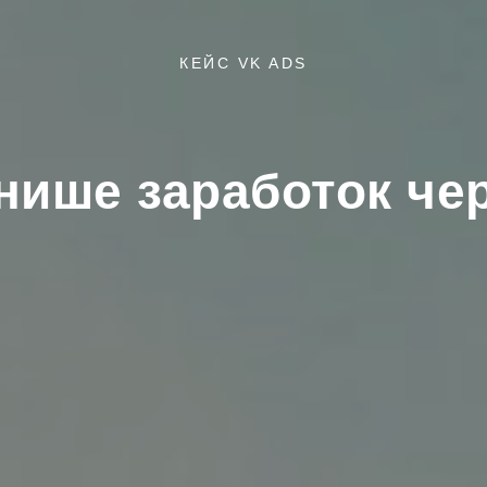
КЕЙС VK ADS
нише заработок че