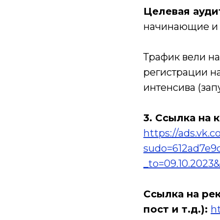
Целевая ауди
начинающие и
Трафик вели на
регистрации на
интенсива (зап
3. Ссылка на 
https://ads.vk.
sudo=612ad7e9
_to=09.10.2023
Ссылка на ре
пост и т.д.):
h