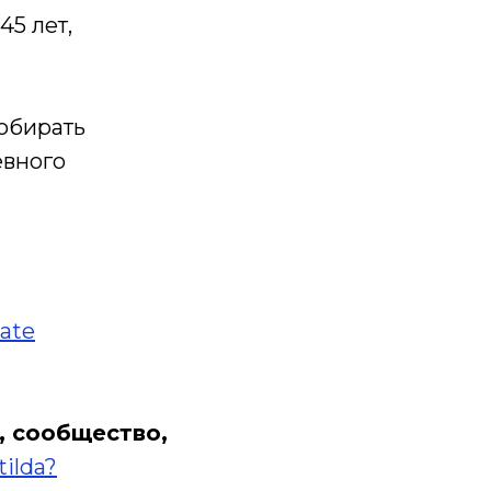
5 лет,
собирать
евного
ate
, сообщество,
tilda?