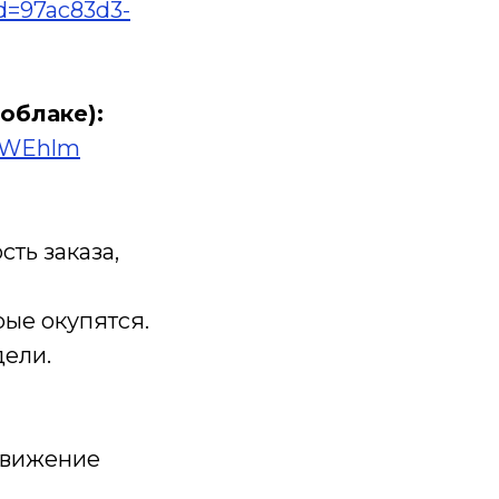
d=97ac83d3-
облаке):
0PWEhlm
сть заказа,
рые окупятся.
дели.
движение