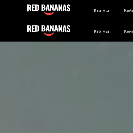
Кто мы
Кей
Кто мы
Кей