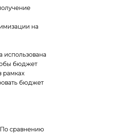
 получение
тимизации на
а использована
тобы бюджет
в рамках
ровать бюджет
. По сравнению