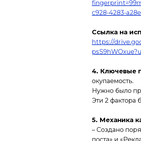
fingerprint=99
c928-4283-a28
Ссылка на ис
https://drive.
psS9hWOxue?u
4. Ключевые 
окупаемость.
Нужно было при
Эти 2 фактора 
5. Механика к
– Создано пор
поста» и «Рекла