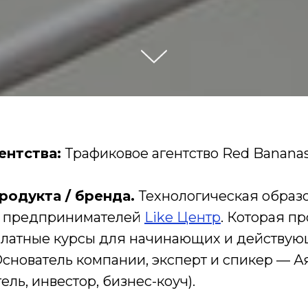
гентства:
Трафиковое агентство Red Banana
родукта / бренда.
Технологическая образ
я предпринимателей
Like Центр
. Которая п
платные курсы для начинающих и действу
Основатель компании, эксперт и спикер — 
ль, инвестор, бизнес-коуч).